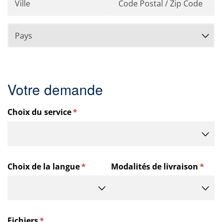
Votre demande
Choix du service
(requis)
*
Choix de la langue
(requis)
*
Modalités de livraison
(requi
*
Fichiers
(requis)
*