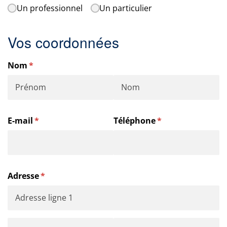
Un professionnel
Un particulier
Vos coordonnées
Nom
(requis)
*
E-mail
(requis)
*
Téléphone
(requis)
*
Adresse
(requis)
*