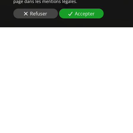
page dans les mentions légales.
Refuser
Accepter
Un
prix
imbattable
pour vos traductions
assermentées
Vous cherchez
le prix
pour la traduction
de contrat de
cession de bail
?
Au moment d'engager une procédure officielle, ce qui
compte n'est pas seulement la traduction du texte,
mais la solidité de tout le dispositif autour. Avec plus