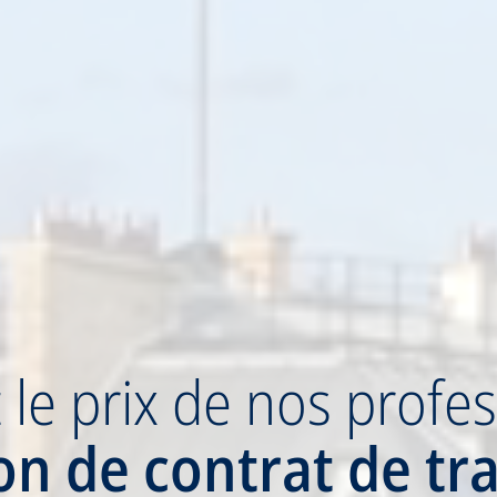
z
le prix
de nos profes
ion
de contrat de tr