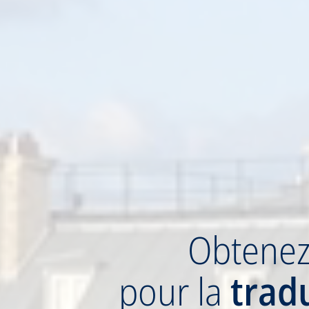
Obtene
pour la
trad