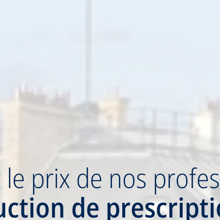
z
le prix
de nos profes
uction
de prescript