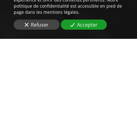
politique de confidentialité est accessible en pied de
page dans les mentions légales.
Refuser
Accepter
Un
tarif
imbattable
pour vos traductions
assermentées
Dans le but d'effectuer la traduction
de contrat de
vente d'un bien immobilier
, vous cherchez
le tarif
?
Confier un dossier sensible à notre agence, c'est