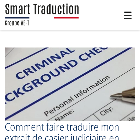
Togg
navig
Comment faire traduire mon
extrait de casier judiciaire en