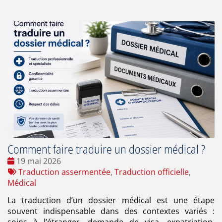
Comment faire traduire un dossier médical ?
Date
19 mai 2026
:
Tags
Traduction assermentée
,
Traduction officielle
,
:
Médical
La traduction d’un dossier médical est une étape
souvent indispensable dans des contextes variés :
soins à l’étranger, demande de visa, expatriation,