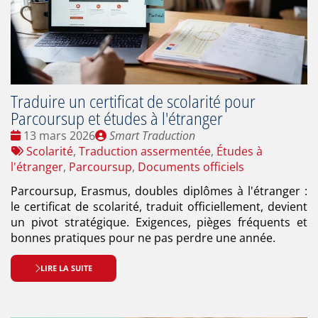
Traduire un certificat de scolarité pour
Parcoursup et études à l'étranger
Date
Publié
13 mars 2026
Smart Traduction
:
Tags
par
Scolarité
,
Traduction assermentée
,
Études à
:
l'étranger
,
Parcoursup
,
Documents officiels
Parcoursup, Erasmus, doubles diplômes à l'étranger :
le certificat de scolarité, traduit officiellement, devient
un pivot stratégique. Exigences, pièges fréquents et
bonnes pratiques pour ne pas perdre une année.
LIRE LA SUITE