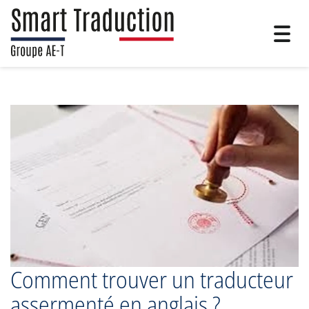
Togg
navig
Comment trouver un traducteur
assermenté en anglais ?