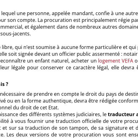
 lequel une personne, appelée mandant, confie à une autr
our son compte. La procuration est principalement régie pa
 commercial, et également dans de nombreux autres domaines
 sous-jacents.
 libre, qui n’est soumise à aucune forme particulière et qui 
e soit signée devant un officier public assermenté : notaire, h
reconnaître un enfant naturel, acheter un
logement VEFA
ou
ur légale pour conserver ce caractère légal, elle devra 
is ?
st nécessaire de prendre en compte le droit du pays de dest
rivé ou en la forme authentique, devra être rédigée conform
onnel du droit de cet Etat.
issance des différents systèmes judiciaires, le
traducteur 
lité à vous fournir une traduction officielle de votre procura
nt et sur sa traduction de son tampon, de sa signature e
e. Les deux versions de votre procuration vous sont ens