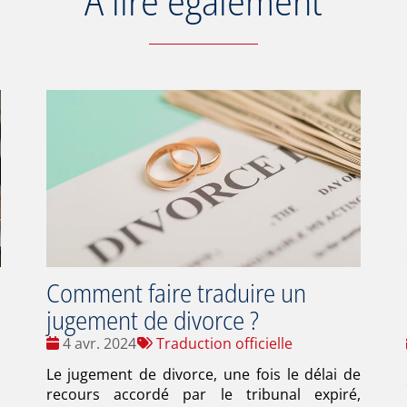
À lire également
Comment faire traduire un
jugement de divorce ?
Date
Tags
4 avr. 2024
Traduction officielle
:
:
Le jugement de divorce, une fois le délai de
recours accordé par le tribunal expiré,