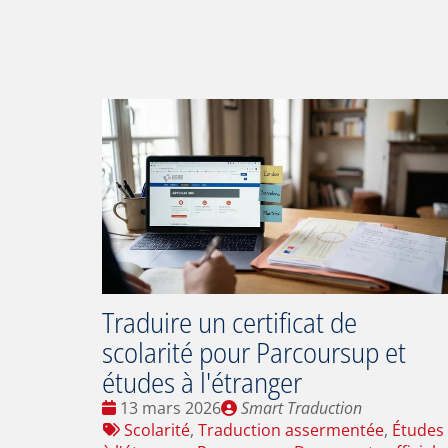
Traduire un certificat de
scolarité pour Parcoursup et
études à l'étranger
Date
Publié
13 mars 2026
Smart Traduction
:
Tags
par
Scolarité
,
Traduction assermentée
,
Études