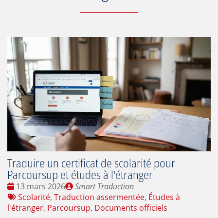
Traduire un certificat de scolarité pour
Parcoursup et études à l'étranger
Date
Publié
13 mars 2026
Smart Traduction
:
Tags
par
Scolarité
,
Traduction assermentée
,
Études à
:
l'étranger
,
Parcoursup
,
Documents officiels