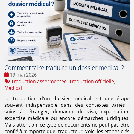
Comment faire traduire un dossier médical ?
Date
19 mai 2026
:
Tags
Traduction assermentée
,
Traduction officielle
,
:
Médical
La traduction d’un dossier médical est une étape
souvent indispensable dans des contextes variés :
soins à l’étranger, demande de visa, expatriation,
expertise médicale ou encore démarches juridiques.
Mais attention, ce type de documents ne peut pas être
confié à n’importe quel traducteur. Voici les étapes clés